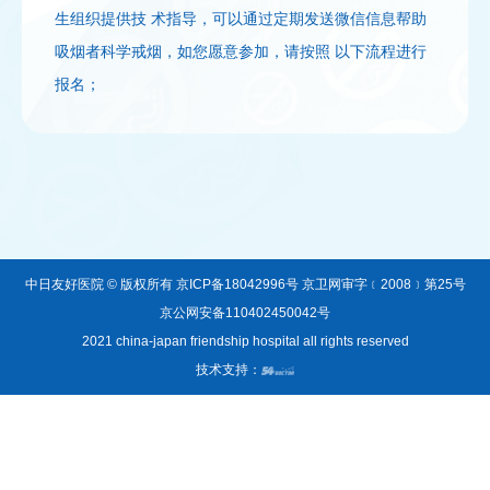
生组织提供技 术指导，可以通过定期发送微信信息帮助
号，点击进入并关注
定”设置戒烟日
消息，请您持续参加后续打卡操作，并根据提示定期反
吸烟者科学戒烟，如您愿意参加，请按照 以下流程进行
馈戒烟情况。
报名；
扫描左侧二维码
关注“在线戒烟”微信公众号
中日友好医院 © 版权所有
京ICP备18042996号 京卫网审字﹝2008﹞第25号
京公网安备110402450042号
2021 china-japan friendship hospital all rights reserved
技术支持：